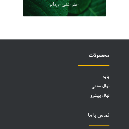
-هلو -شلیل -زردآلو
محصولات
پایه
نهال سنتی
نهال پیشرو
تماس با ما