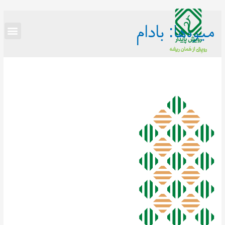
میوه‌ها:
بادام