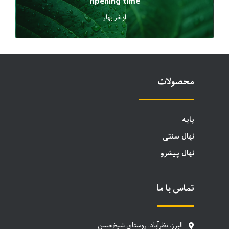
ripening time
اواخر بهار
محصولات
پایه
نهال سنتی
نهال پیشرو
تماس با ما
البرز، نظرآباد، روستای شیخ‌حسن