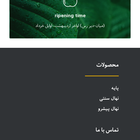
ripening time
(میان-دیر رس) اواخر اردیبهشت، اوایل خرداد
محصولات
پایه
نهال سنتی
نهال پیشرو
تماس با ما