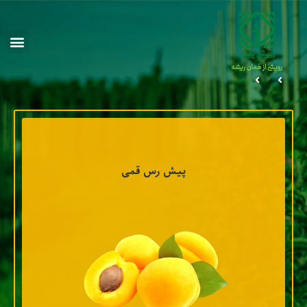
پیش رس قمی