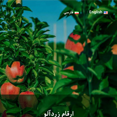
English
فارسی
ارقام زردآلو