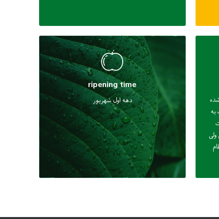
ripening time
شده
دهه اول شهریور
 به
ت
 ولی
ام