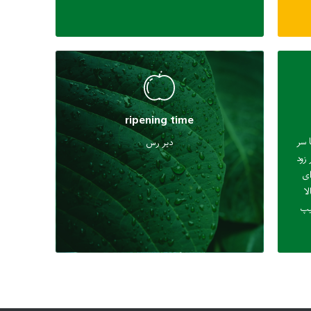
ripening time
 سر
دیر رس
 زود
ای
ا
یپ