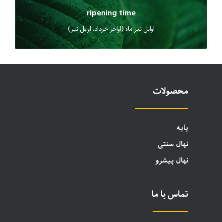
ripening time
اوایل تیر ماه (اواخر خرداد، اوایل تیر)
محصولات
پایه
نهال سنتی
نهال پیشرو
تماس با ما